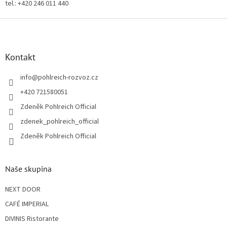
tel.: +420 246 011 440
Z
á
p
a
Kontakt
t
í
info
@
pohlreich-rozvoz.cz
+420 721580051
Zdeněk Pohlreich Official
zdenek_pohlreich_official
Zdeněk Pohlreich Official
Naše skupina
NEXT DOOR
CAFÉ IMPERIAL
DIVINIS Ristorante