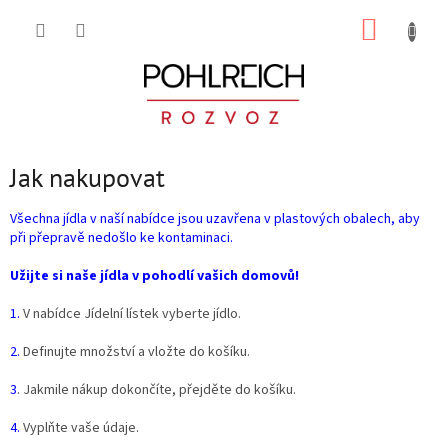
Přejít
NÁKUP
na
obsah
KOŠÍK
Jak nakupovat
Všechna jídla v naší nabídce jsou uzavřena v plastových obalech, aby
při přepravě nedošlo ke kontaminaci.
Užijte si naše jídla v pohodlí vašich domovů!
1.
V nabídce Jídelní lístek vyberte jídlo.
2.
Definujte množství a vložte do košíku.
3
. Jakmile nákup dokončíte, přejděte do košíku.
4.
Vyplňte vaše údaje.